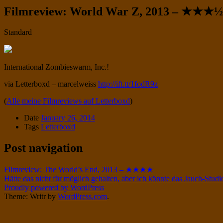
Filmreview: World War Z, 2013 – ★★★½
Standard
International Zombieswarm, Inc.!
via Letterboxd – marcelweiss
http://ift.tt/1fodR9z
(
Alle meine Filmreviews auf Letterboxd
)
Date
January 26, 2014
Tags
Letterboxd
Post navigation
Filmreview: The World’s End, 2013 – ★★★★
Hätte das nicht für möglich gehalten, aber ich könnte das Jauch-Stu
Proudly powered by WordPress
Theme: Writr by
WordPress.com
.