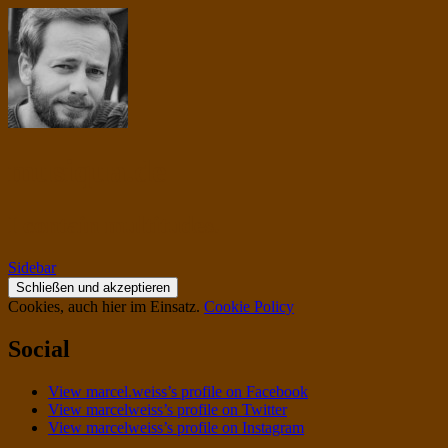
musiqua.de
I contain multitudes.
Sidebar
Cookies, auch hier im Einsatz.
Cookie Policy
Social
View marcel.weiss’s profile on Facebook
View marcelweiss’s profile on Twitter
View marcelweiss’s profile on Instagram