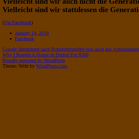
Vielleicht sind wir auch nicht die Generatio
Twitter
on
Vielleicht sind wir stattdessen die Genera
Instagram
Standard
(
Via Facebook
)
Date
January 14, 2014
Tags
Facebook
Post
Google übernimmt nach Roboterhersteller nun auch das Automatisie
Why I Bought A House In Detroit For $500
navigation
Proudly powered by WordPress
Theme: Writr by
WordPress.com
.