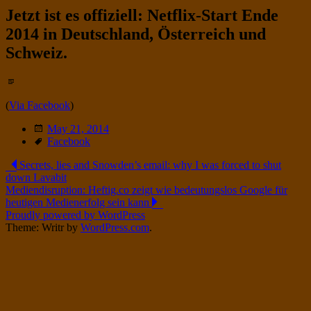
Facebook
on
profile
Jetzt ist es offiziell: Netflix-Start Ende
Twitter
on
Instagram
2014 in Deutschland, Österreich und
Schweiz.
Standard
(
Via Facebook
)
Date
May 21, 2014
Tags
Facebook
Post
Secrets, lies and Snowden’s email: why I was forced to shut
down Lavabit
navigation
Mediendisruption: Heftig.co zeigt wie bedeutungslos Google für
heutigen Medienerfolg sein kann
Proudly powered by WordPress
Theme: Writr by
WordPress.com
.