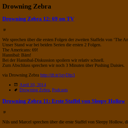
Facebook
on
profile
Drowning Zebra
Twitter
on
Instagram
Drowning Zebra 12: 69 on TV
Standard
Wir sprechen über die ersten Folgen der zweiten Staffeln von ‘The Am
Unser Stand war bei beiden Serien die ersten 2 Folgen.
The Americans: 69!
Hannibal: Bäm!
Bei der Hannibal-Diskussion spoilern wir relativ schnell.
Zum Abschluss sprechen wir noch 3 Minuten über Pushing Daisies.
via Drowning Zebra
http://ift.tt/1qyDlp3
Date
April 10, 2014
Tags
Drowning Zebra
,
Podcasts
Drowning Zebra 11: Erste Staffel von Sleepy Hollow
Standard
Nils und Marcel sprechen über die erste Staffel von Sleepy Hollow, di