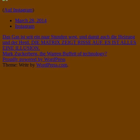
Twitter
on
(
Auf Instagram
)
Instagram
Date
March 28, 2014
Tags
Instagram
Post
Das Gas ist seit ein paar Stunden weg, und damit auch die Heizung
und der Herd. DIE MATRIX ZEIGT RISSE AUF. ES IST ALLES
navigation
EINE ILLUSION.
Mark Zuckerberg, the Warren Buffett of technology?
Proudly powered by WordPress
Theme: Writr by
WordPress.com
.