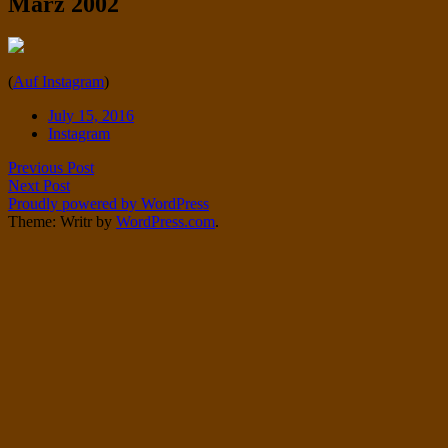
März 2002
Twitter
on
Instagram
Standard
(
Auf Instagram
)
Date
July 15, 2016
Tags
Instagram
Post
Previous Post
Next Post
navigation
Proudly powered by WordPress
Theme: Writr by
WordPress.com
.