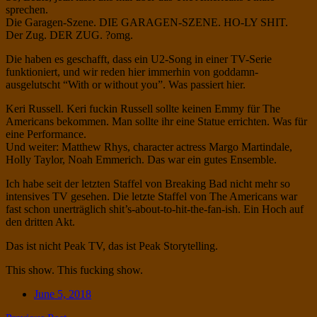
sprechen.
Twitter
on
Die Garagen-Szene. DIE GARAGEN-SZENE. HO-LY SHIT.
Instagram
Der Zug. DER ZUG. ?omg.
Die haben es geschafft, dass ein U2-Song in einer TV-Serie
funktioniert, und wir reden hier immerhin von goddamn-
ausgelutscht “With or without you”. Was passiert hier.
Keri Russell. Keri fuckin Russell sollte keinen Emmy für The
Americans bekommen. Man sollte ihr eine Statue errichten. Was für
eine Performance.
Und weiter: Matthew Rhys, character actress Margo Martindale,
Holly Taylor, Noah Emmerich. Das war ein gutes Ensemble.
Ich habe seit der letzten Staffel von Breaking Bad nicht mehr so
intensives TV gesehen. Die letzte Staffel von The Americans war
fast schon unerträglich shit’s-about-to-hit-the-fan-ish. Ein Hoch auf
den dritten Akt.
Das ist nicht Peak TV, das ist Peak Storytelling.
This show. This fucking show.
Date
June 5, 2018