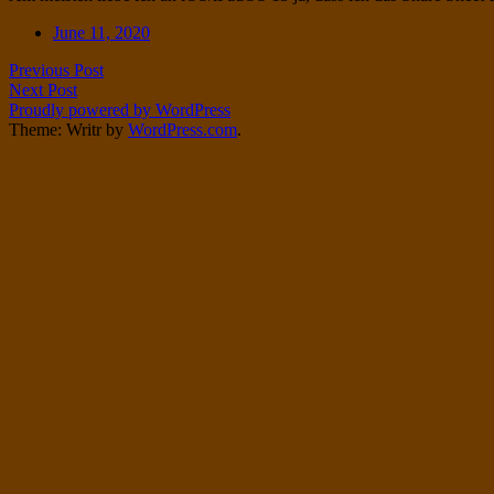
Twitter
on
Date
June 11, 2020
Instagram
Post
Previous Post
Next Post
navigation
Proudly powered by WordPress
Theme: Writr by
WordPress.com
.