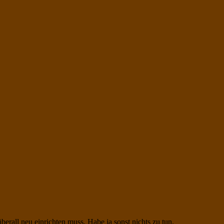
erall neu einrichten muss. Habe ja sonst nichts zu tun.‬