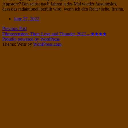
Appstore? Bin selbst nach Jahren jedes Mal wieder fassungslos,
Twitter
on
dass das redaktionell befüllt wird, wenn ich den Reiter sehe. Irrsinn.
Instagram
Date
June 27, 2022
Post
Previous Post
Filmrezension: Thor: Love and Thunder, 2022 – ★★★★
navigation
Proudly powered by WordPress
Theme: Writr by
WordPress.com
.