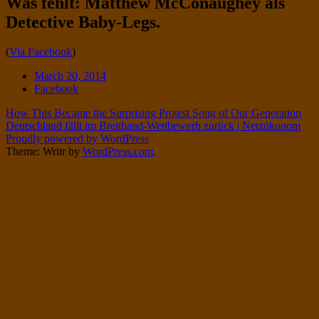
Was fehlt: Matthew McConaughey als
Twitter
on
Detective Baby-Legs.
Instagram
Standard
(
Via Facebook
)
Date
March 20, 2014
Tags
Facebook
Post
How This Became the Surprising Protest Song of Our Generation
Deutschland fällt im Breitband-Wettbewerb zurück | Netzökonom
navigation
Proudly powered by WordPress
Theme: Writr by
WordPress.com
.