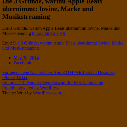
Die 3 Gründe, warum Apple Beats
Twitter
on
übernimmt: Iovine, Marke und
Instagram
Musikstreaming
Standard
Die 3 Gründe, warum Apple Beats übernimmt: Iovine, Marke und
Musikstreaming
http://ift.tt/1rnztN9
Link:
Die 3 Gründe, warum Apple Beats übernimmt: Iovine, Marke
und Musikstreaming
Date
May 30, 2014
Tags
Facebook
Post
Springers neue Nachrichten-App KOMPAKT ist ein Desaster |
iPhone-Ticker
navigation
Editorial 1.1: Another Step Forward for iOS Automation
Proudly powered by WordPress
Theme: Writr by
WordPress.com
.