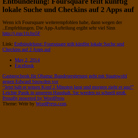
Entbündelung: Foursquare teilt künftig
Twitter
on
lokale Suche und Checkins auf 2 Apps auf
Instagram
Standard
Wenn ich Foursquare weiterempfohlen habe, dann wegen der
..Empfehlungen. Die App-Aufteilung ergibt sehr viel Sinn
http://j.mp/1fzJm5F
Link:
Entbündelung: Foursquare teilt künftig lokale Suche und
Checkins auf 2 Apps auf
Date
May 2, 2014
Tags
Facebook
Post
Gastgeschenk für Obama: Bundesregierung geht mit Staatswohl
gegen Edward Snowden vor
navigation
“Jetzt hält er seinen Kopf 2 Minuten lang und morgen zieht er aus!”
Leichte Panik in unserem Haushalt. Sie werden so schnell groß.
Proudly powered by WordPress
Theme: Writr by
WordPress.com
.