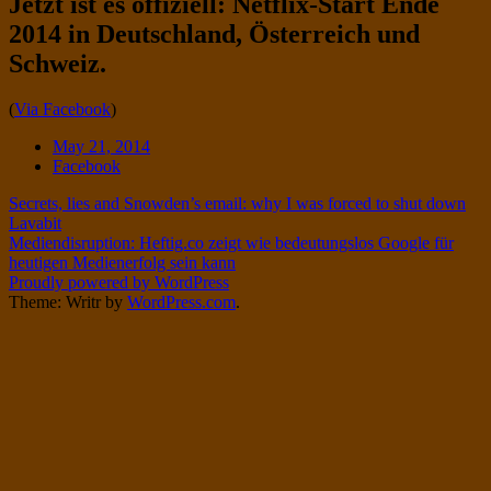
Jetzt ist es offiziell: Netflix-Start Ende
Twitter
on
2014 in Deutschland, Österreich und
Instagram
Schweiz.
Standard
(
Via Facebook
)
Date
May 21, 2014
Tags
Facebook
Post
Secrets, lies and Snowden’s email: why I was forced to shut down
Lavabit
navigation
Mediendisruption: Heftig.co zeigt wie bedeutungslos Google für
heutigen Medienerfolg sein kann
Proudly powered by WordPress
Theme: Writr by
WordPress.com
.