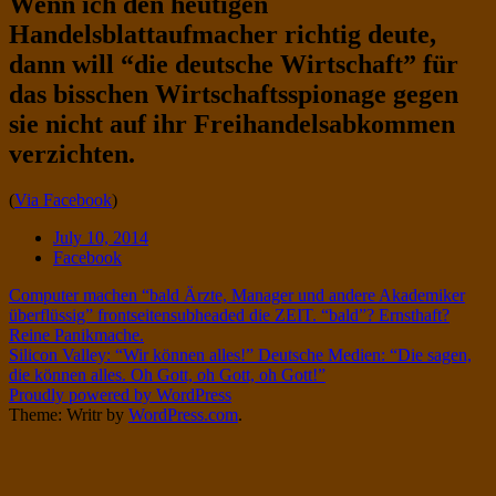
Wenn ich den heutigen
Twitter
on
Handelsblattaufmacher richtig deute,
Instagram
dann will “die deutsche Wirtschaft” für
das bisschen Wirtschaftsspionage gegen
sie nicht auf ihr Freihandelsabkommen
verzichten.
Standard
(
Via Facebook
)
Date
July 10, 2014
Tags
Facebook
Post
Computer machen “bald Ärzte, Manager und andere Akademiker
überflüssig” frontseitensubheaded die ZEIT. “bald”? Ernsthaft?
navigation
Reine Panikmache.
Silicon Valley: “Wir können alles!” Deutsche Medien: “Die sagen,
die können alles. Oh Gott, oh Gott, oh Gott!”
Proudly powered by WordPress
Theme: Writr by
WordPress.com
.