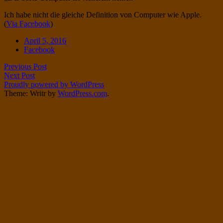
Twitter
on
Ich habe nicht die gleiche Definition von Computer wie Apple.
Instagram
(
Via Facebook
)
Date
April 5, 2016
Tags
Facebook
Post
Previous Post
Next Post
navigation
Proudly powered by WordPress
Theme: Writr by
WordPress.com
.