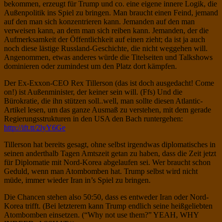
bekommen, erzeugt für Trump und co. eine eigene innere Logik, die
Außenpolitik ins Spiel zu bringen. Man braucht einen Feind, jemand
auf den man sich konzentrieren kann. Jemanden auf den man
verweisen kann, an dem man sich reiben kann. Jemanden, der die
Aufmerksamkeit der Öffentlichkeit auf einen zieht; da ist ja auch
noch diese lästige Russland-Geschichte, die nicht weggehen will.
Angenommen, etwas anderes würde die Titelseiten und Talkshows
dominieren oder zumindest um den Platz dort kämpfen.
Der Ex-Exxon-CEO Rex Tillerson (das ist doch ausgedacht! Come
on!) ist Außenminister, der keiner sein will. (Ffs) Und die
Bürokratie, die ihn stützen soll..well, man sollte diesen Atlantic-
Artikel lesen, um das ganze Ausmaß zu verstehen, mit dem gerade
Regierungsstrukturen in den USA den Bach runtergehen:
http://ift.tt/2lyY6Ge
Tillerson hat bereits gesagt, ohne selbst irgendwas diplomatisches in
seinen anderthalb Tagen Amtszeit getan zu haben, dass die Zeit jetzt
für Diplomatie mit Nord-Korea abgelaufen sei. Wer braucht schon
Geduld, wenn man Atombomben hat. Trump selbst wird nicht
müde, immer wieder Iran in’s Spiel zu bringen.
Die Chancen stehen also 50:50, dass es entweder Iran oder Nord-
Korea trifft. (Bei letzterem kann Trump endlich seine heißgeliebten
Atombomben einsetzen. (“Why not use them?” YEAH, WHY