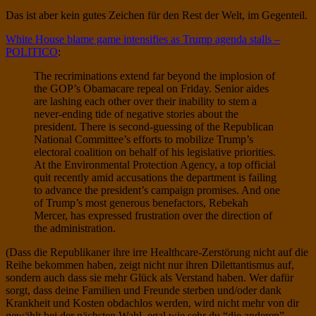
Das ist aber kein gutes Zeichen für den Rest der Welt, im Gegenteil.
White House blame game intensifies as Trump agenda stalls –
POLITICO
:
The recriminations extend far beyond the implosion of
the GOP’s Obamacare repeal on Friday. Senior aides
are lashing each other over their inability to stem a
never-ending tide of negative stories about the
president. There is second-guessing of the Republican
National Committee’s efforts to mobilize Trump’s
electoral coalition on behalf of his legislative priorities.
At the Environmental Protection Agency, a top official
quit recently amid accusations the department is failing
to advance the president’s campaign promises. And one
of Trump’s most generous benefactors, Rebekah
Mercer, has expressed frustration over the direction of
the administration.
(Dass die Republikaner ihre irre Healthcare-Zerstörung nicht auf die
Reihe bekommen haben, zeigt nicht nur ihren Dilettantismus auf,
sondern auch dass sie mehr Glück als Verstand haben. Wer dafür
sorgt, dass deine Familien und Freunde sterben und/oder dank
Krankheit und Kosten obdachlos werden, wird nicht mehr von dir
gewählt bei der nächsten Wahl, egal wie sehr du “die anderen”