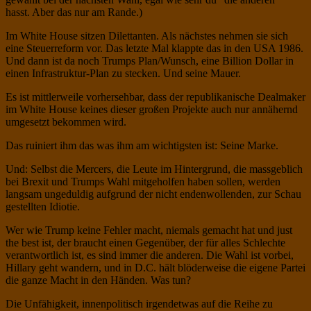
hasst. Aber das nur am Rande.)
Im White House sitzen Dilettanten. Als nächstes nehmen sie sich
eine Steuerreform vor. Das letzte Mal klappte das in den USA 1986.
Und dann ist da noch Trumps Plan/Wunsch, eine Billion Dollar in
einen Infrastruktur-Plan zu stecken. Und seine Mauer.
Es ist mittlerweile vorhersehbar, dass der republikanische Dealmaker
im White House keines dieser großen Projekte auch nur annähernd
umgesetzt bekommen wird.
Das ruiniert ihm das was ihm am wichtigsten ist: Seine Marke.
Und: Selbst die Mercers, die Leute im Hintergrund, die massgeblich
bei Brexit und Trumps Wahl mitgeholfen haben sollen, werden
langsam ungeduldig aufgrund der nicht endenwollenden, zur Schau
gestellten Idiotie.
Wer wie Trump keine Fehler macht, niemals gemacht hat und just
the best ist, der braucht einen Gegenüber, der für alles Schlechte
verantwortlich ist, es sind immer die anderen. Die Wahl ist vorbei,
Hillary geht wandern, und in D.C. hält blöderweise die eigene Partei
die ganze Macht in den Händen. Was tun?
Die Unfähigkeit, innenpolitisch irgendetwas auf die Reihe zu