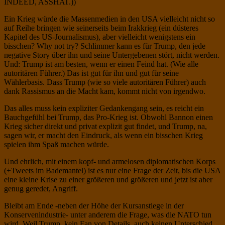
INDEED, ASSHAT.))
Ein Krieg würde die Massenmedien in den USA vielleicht nicht so
auf Reihe bringen wie seinerseits beim Irakkrieg (ein düsteres
Kapitel des US-Journalismus), aber vielleicht wenigstens ein
bisschen? Why not try? Schlimmer kann es für Trump, den jede
negative Story über ihn und seine Untergebenen stört, nicht werden.
Und: Trump ist am besten, wenn er einen Feind hat. (Wie alle
autoritären Führer.) Das ist gut für ihn und gut für seine
Wählerbasis. Dass Trump (wie so viele autoritären Führer) auch
dank Rassismus an die Macht kam, kommt nicht von irgendwo.
Das alles muss kein expliziter Gedankengang sein, es reicht ein
Bauchgefühl bei Trump, das Pro-Krieg ist. Obwohl Bannon einen
Krieg sicher direkt und privat explizit gut findet, und Trump, na,
sagen wir, er macht den Eindruck, als wenn ein bisschen Krieg
spielen ihm Spaß machen würde.
Und ehrlich, mit einem kopf- und armelosen diplomatischen Korps
(+Tweets im Bademantel) ist es nur eine Frage der Zeit, bis die USA
eine kleine Krise zu einer größeren und größeren und jetzt ist aber
genug geredet, Angriff.
Bleibt am Ende -neben der Höhe der Kursanstiege in der
Konservenindustrie- unter anderem die Frage, was die NATO tun
wird. Weil Trump, kein Fan von Details, auch keinen Unterschied