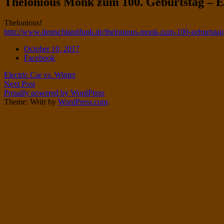
Thelonious Monk zum 100. Geburtstag – Ei
Twitter
on
Instagram
Standard
Thelonious!
http://www.deutschlandfunk.de/thelonious-monk-zum-100-geburtstag
Date
October 10, 2017
Tags
Facebook
Post
Electric Car vs. Winter
Next Post
navigation
Proudly powered by WordPress
Theme: Writr by
WordPress.com
.