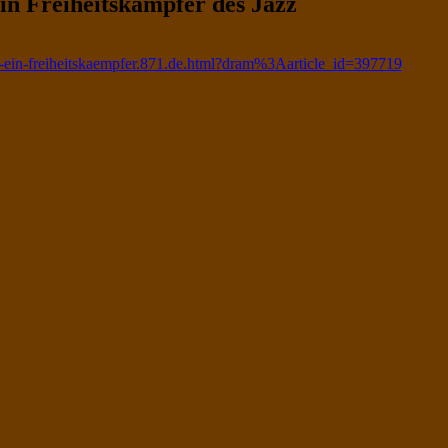
n Freiheitskämpfer des Jazz
-ein-freiheitskaempfer.871.de.html?dram%3Aarticle_id=397719