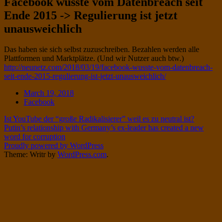
Facebook wusste vom Datenbreach seit
Twitter
on
Ende 2015 -> Regulierung ist jetzt
Instagram
unausweichlich
Standard
Das haben sie sich selbst zuzuschreiben. Bezahlen werden alle
Plattformen und Marktplätze. (Und wir Nutzer auch btw.)
http://neunetz.com/2018/03/19/facebook-wusste-vom-datenbreach-
seit-ende-2015-regulierung-ist-jetzt-unausweichlich/
Date
March 19, 2018
Tags
Facebook
Post
Ist YouTube der “große Radikalisierer” weil es zu neutral ist?
Putin’s relationship with Germany’s ex-leader has created a new
navigation
word for corruption
Proudly powered by WordPress
Theme: Writr by
WordPress.com
.