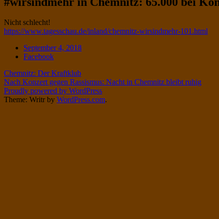
#wirsindmehr in Chemnitz: 65.000 bei Kon
Twitter
on
Instagram
Standard
Nicht schlecht!
https://www.tagesschau.de/inland/chemnitz-wirsindmehr-101.html
Date
September 4, 2018
Tags
Facebook
Post
Chemnitz: Der Kraftklub
Nach Konzert gegen Rassismus: Nacht in Chemnitz bleibt ruhig
navigation
Proudly powered by WordPress
Theme: Writr by
WordPress.com
.