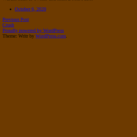
Twitter
on
Date
October 6, 2020
Instagram
Post
Previous Post
Crush
navigation
Proudly powered by WordPress
Theme: Writr by
WordPress.com
.