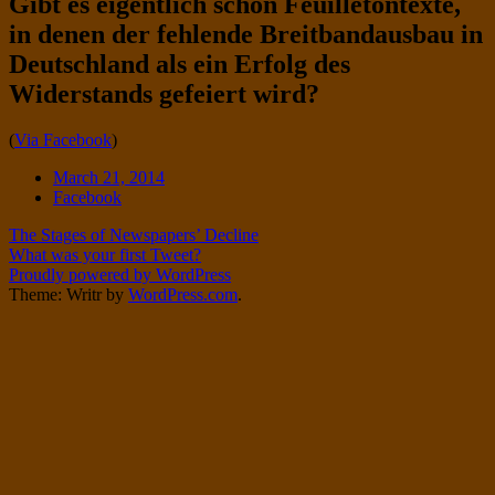
Gibt es eigentlich schon Feuilletontexte,
Twitter
on
in denen der fehlende Breitbandausbau in
Instagram
Deutschland als ein Erfolg des
Widerstands gefeiert wird?
Standard
(
Via Facebook
)
Date
March 21, 2014
Tags
Facebook
Post
The Stages of Newspapers’ Decline
What was your first Tweet?
navigation
Proudly powered by WordPress
Theme: Writr by
WordPress.com
.