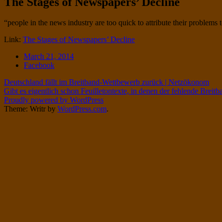
The Stages of Newspapers’ Decline
Twitter
on
Instagram
Standard
“people in the news industry are too quick to attribute their problems 
Link:
The Stages of Newspapers’ Decline
Date
March 21, 2014
Tags
Facebook
Post
Deutschland fällt im Breitband-Wettbewerb zurück | Netzökonom
Gibt es eigentlich schon Feuilletontexte, in denen der fehlende Breit
navigation
Proudly powered by WordPress
Theme: Writr by
WordPress.com
.